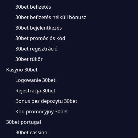
30bet befizetés
30bet befizetés nélküli bónusz
30bet bejelentkezés
30bet promóciós kód
30bet regisztráció
30bet tükör
Kasyno 30bet
Logowanie 30bet
Rejestracja 30bet
Bonus bez depozytu 30bet
Kod promocyjny 30bet
30bet portugal
30bet cassino