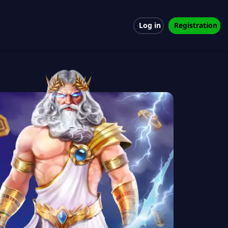
Log in
Registration