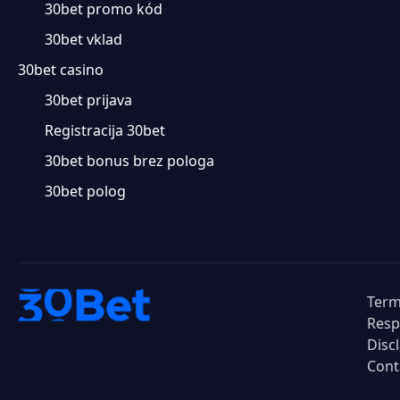
30bet promo kód
30bet vklad
30bet casino
30bet prijava
Registracija 30bet
30bet bonus brez pologa
30bet polog
Ter
Resp
Disc
Cont