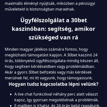
maximális élményt nyújtsák, miközben a pénzügyi
műveleteid is biztonságban maradnak.
Ügyfélszolgálat a 30bet
kaszinóban: segítség, amikor
szükséged van rá
Minden magyar játékos számára fontos, hogy
megbízható támogatást kapjon. A 30bet kaszinó 24
órás, többnyelvű ügyfélszolgálata mindig készen áll,
hogy segítsen kérdéseidben vagy problémáidban.
Akár a gyors 30bet befizetés vagy más kérdések
merülnek fel, mi itt vagyunk, hogy támogassunk.
Hogyan tudsz kapcsolatba lépni velünk?
A live chat funkcióval néhány perc alatt választ
kapsz, így gyorsan megoldódnak a problémák.
E-mailben is írhatsz, és 24 órán belül reagálunk.