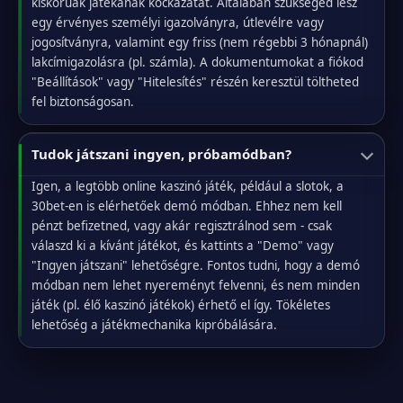
kiskorúak játékának kockázatát. Általában szükséged lesz
egy érvényes személyi igazolványra, útlevélre vagy
jogosítványra, valamint egy friss (nem régebbi 3 hónapnál)
lakcímigazolásra (pl. számla). A dokumentumokat a fiókod
"Beállítások" vagy "Hitelesítés" részén keresztül töltheted
fel biztonságosan.
Tudok játszani ingyen, próbamódban?
Igen, a legtöbb online kaszinó játék, például a slotok, a
30bet-en is elérhetőek demó módban. Ehhez nem kell
pénzt befizetned, vagy akár regisztrálnod sem - csak
válaszd ki a kívánt játékot, és kattints a "Demo" vagy
"Ingyen játszani" lehetőségre. Fontos tudni, hogy a demó
módban nem lehet nyereményt felvenni, és nem minden
játék (pl. élő kaszinó játékok) érhető el így. Tökéletes
lehetőség a játékmechanika kipróbálására.