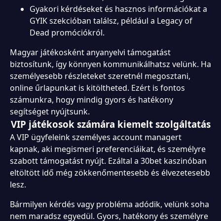
Gyakori kérdéseket és hasznos információkat a
GYIK szekcióban találsz, például a Legacy of
Dead promóciókról.
Magyar játékosként anyanyelvi támogatást
biztosítunk, így könnyen kommunikálhatsz velünk. Ha
személyesebb részleteket szeretnél megosztani,
online űrlapunkat is kitöltheted. Ezért is fontos
számunkra, hogy mindig gyors és hatékony
segítséget nyújtsunk.
VIP játékosok számára kiemelt szolgáltatás
A VIP ügyfeleink személyes account managert
kapnak, aki megismeri preferenciáikat, és személyre
szabott támogatást nyújt. Ezáltal a 30bet kaszinóban
eltöltött idő még zökkenőmentesebb és élvezetesebb
lesz.
Bármilyen kérdés vagy probléma adódik, velünk soha
nem maradsz egyedül. Gyors, hatékony és személyre