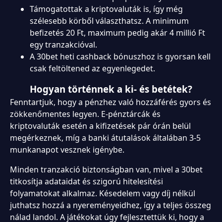
Támogatottak a kriptovaluták is, így még
szélesebb körből választhatsz. A minimum
befizetés 20 Ft, maximum pedig akár 4 millió Ft
egy tranzakcióval.
A 30bet heti cashback bónuszhoz is gyorsan kell
csak feltöltened az egyenlegedet.
Hogyan történnek a ki- és betétek?
Fenntartjuk, hogy a pénzhez való hozzáférés gyors és
zökkenőmentes legyen. E-pénztárcák és
kriptovaluták esetén a kifizetések pár órán belül
megérkeznek, míg a banki átutalások általában 3-5
munkanapot vesznek igénybe.
Minden tranzakció biztonságban van, mivel a 30bet
titkosítja adataidat és szigorú hitelesítési
folyamatokat alkalmaz. Késedelem vagy díj nélkül
juthatsz hozzá a nyereményeidhez, így a teljes összeg
nálad landol. A játékokat úgy fejlesztettük ki, hogy a