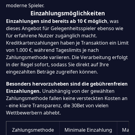
moderne Spieler.
Einzahlungsmöglichkeiten
Einzahlungen sind bereits ab 10 € möglich
, was
dieses Angebot für Gelegenheitsspieler ebenso wie
für erfahrene Nutzer zugänglich macht.
Kreditkartenzahlungen haben je Transaktion ein Limit
von 1.000 €, während Tageslimits je nach
Zahlungsmethode variieren. Die Verarbeitung erfolgt
in der Regel sofort, sodass Sie direkt auf Ihre
eingezahlten Beträge zugreifen können.
Besonders hervorzuheben sind die gebührenfreien
Einzahlungen.
Unabhängig von der gewählten
Zahlungsmethode fallen keine versteckten Kosten an
- eine klare Transparenz, die 30Bet von vielen
Wettbewerbern abhebt.
Zahlungsmethode
Minimale Einzahlung
Maxim