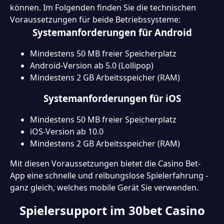
können. Im Folgenden finden Sie die technischen
Voraussetzungen für beide Betriebssysteme:
Systemanforderungen für Android
Mindestens 50 MB freier Speicherplatz
Android-Version ab 5.0 (Lollipop)
Mindestens 2 GB Arbeitsspeicher (RAM)
Systemanforderungen für iOS
Mindestens 50 MB freier Speicherplatz
iOS-Version ab 10.0
Mindestens 2 GB Arbeitsspeicher (RAM)
Mit diesen Voraussetzungen bietet die Casino Bet-
App eine schnelle und reibungslose Spielerfahrung -
ganz gleich, welches mobile Gerät Sie verwenden.
Spielersupport im 30bet Casino