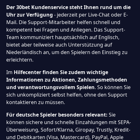
Der 30bet Kundenservice steht Ihnen rund um die
Uhr zur Verfügung
- jederzeit per Live-Chat oder E-
Mail. Die Support-Mitarbeiter helfen schnell und
kompetent bei Fragen und Anliegen. Das Support-
Team kommuniziert hauptsächlich auf Englisch,
bietet aber teilweise auch Unterstützung auf
Niederländisch an, um den Spielern den Einstieg zu
erleichtern.
Im
Hilfecenter finden Sie zudem wichtige
Informationen zu Aktionen, Zahlungsmethoden
und verantwortungsvollem Spielen
. So können Sie
sich unkompliziert selbst helfen, ohne den Support
kontaktieren zu müssen.
Für deutsche Spieler besonders relevant:
Sie
können sichere und schnelle Einzahlungen mit SEPA-
Überweisung, Sofort/Klarna, Giropay, Trustly, Kredit-
und Debitkarten (Visa, Mastercard), PayPal, Apple