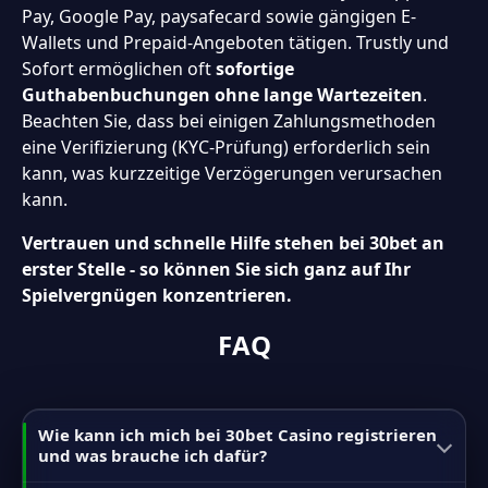
Pay, Google Pay, paysafecard sowie gängigen E-
Wallets und Prepaid-Angeboten tätigen. Trustly und
Sofort ermöglichen oft
sofortige
Guthabenbuchungen ohne lange Wartezeiten
.
Beachten Sie, dass bei einigen Zahlungsmethoden
eine Verifizierung (KYC-Prüfung) erforderlich sein
kann, was kurzzeitige Verzögerungen verursachen
kann.
Vertrauen und schnelle Hilfe stehen bei 30bet an
erster Stelle - so können Sie sich ganz auf Ihr
Spielvergnügen konzentrieren.
FAQ
Wie kann ich mich bei 30bet Casino registrieren
und was brauche ich dafür?