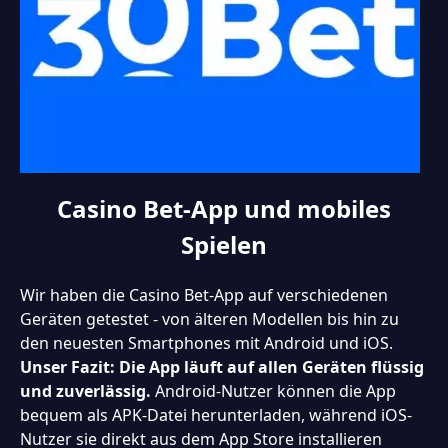
Casino Bet-App und mobiles
Spielen
Wir haben die Casino Bet-App auf verschiedenen
Geräten getestet - von älteren Modellen bis hin zu
den neuesten Smartphones mit Android und iOS.
Unser Fazit: Die App läuft auf allen Geräten flüssig
und zuverlässig.
Android-Nutzer können die App
bequem als APK-Datei herunterladen, während iOS-
Nutzer sie direkt aus dem App Store installieren