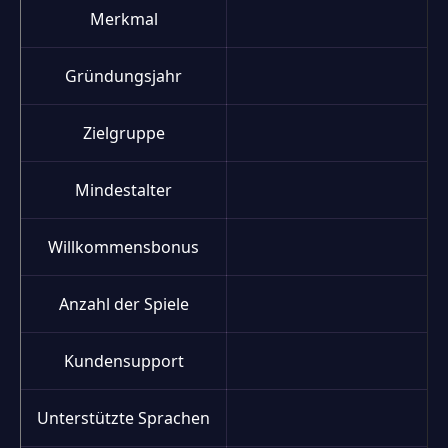
Merkmal
Gründungsjahr
Zielgruppe
Mindestalter
Willkommensbonus
Anzahl der Spiele
Kundensupport
Unterstützte Sprachen