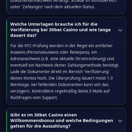
Dokumentennachweis verlangt. Schaue im Kontobereich
unter 'Zahlungen' nach dem aktuellen Status.
Welche Unterlagen brauche ich für die
Verifizierung bei 30bet Casino und wie lange
dauert das?
Für die KYC-Prüfung werden in der Regel ein amtlicher
Ausweis (Personalausweis oder Reisepass), ein
Adressnachweis (z.B. eine aktuelle Stromrechnung) und
eventuell ein Nachweis deiner Zahlungsmethode benötigt.
Lade die Dokumente direkt im Bereich 'Verifizierung'
deines Kontos hoch. Die Überprüfung dauert meist 1-3
Werktage, bei fehlenden Dokumenten kann sich das
verzögern. Kontrolliere regelmäßig deine E-Mails auf
Rückfragen vom Support.
Gibt es im 30bet Casino einen
Willkommensbonus und welche Bedingungen
gelten für die Auszahlung?