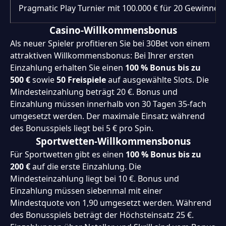
Pragmatic Play Turnier mit 100.000 € für 20 Gewinner
Casino-Willkommensbonus
Als neuer Spieler profitieren Sie bei 30Bet von einem
attraktiven Willkommensbonus: Bei Ihrer ersten
Einzahlung erhalten Sie einen
100 % Bonus bis zu
500 €
sowie
50 Freispiele
auf ausgewählte Slots. Die
Mindesteinzahlung beträgt 20 €. Bonus und
Einzahlung müssen innerhalb von 30 Tagen 35-fach
umgesetzt werden. Der maximale Einsatz während
des Bonusspiels liegt bei 5 € pro Spin.
Sportwetten-Willkommensbonus
Für Sportwetten gibt es einen
100 % Bonus bis zu
200 €
auf die erste Einzahlung. Die
Mindesteinzahlung liegt bei 10 €. Bonus und
Einzahlung müssen siebenmal mit einer
Mindestquote von 1,90 umgesetzt werden. Während
des Bonusspiels beträgt der Höchsteinsatz 25 €.