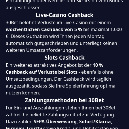
Einzahlungen über Neteller und Skrill sind vom Bonus
ausgeschlossen.
Live-Casino Cashback
30Bet belohnt Verluste im Live-Casino mit einem
wöchentlichen Cashback von 5 %
bis maximal 1.000
€. Dieses Guthaben wird Ihnen jeden Montag
automatisch gutgeschrieben und unterliegt keinen
weiteren Umsatzanforderungen.
Slots Cashback
Ein weiteres attraktives Angebot ist der
10 %
Cashback auf Verluste bei Slots
- ebenfalls ohne
Umsatzbedingungen. Der Cashback wird täglich
ausgezahlt, sodass Sie Ihre Spielerfahrung optimal
nutzen können.
Zahlungsmethoden bei 30Bet
Für Ein- und Auszahlungen stehen Ihnen bei 30Bet
zahlreiche beliebte Zahlungsmittel zur Verfügung.
Dazu zählen
SEPA-Überweisung, Sofort/Klarna,
Giropay, Trustly
sowie Kredit- und Debitkarten von