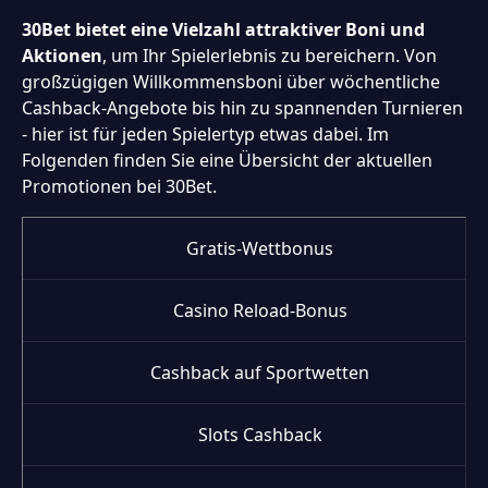
30Bet bietet eine Vielzahl attraktiver Boni und
Aktionen
, um Ihr Spielerlebnis zu bereichern. Von
großzügigen Willkommensboni über wöchentliche
Cashback-Angebote bis hin zu spannenden Turnieren
- hier ist für jeden Spielertyp etwas dabei. Im
Folgenden finden Sie eine Übersicht der aktuellen
Promotionen bei 30Bet.
Gratis-Wettbonus
Casino Reload-Bonus
Cashback auf Sportwetten
Slots Cashback