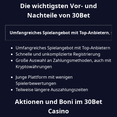
Die wichtigsten Vor- und
Nachteile von 30Bet
Umfangreiches Spielangebot mit Top-Anbietern
, s
Umfangreiches Spielangebot mit Top-Anbietern
Schnelle und unkomplizierte Registrierung
Große Auswahl an Zahlungsmethoden, auch mit
Kryptowährungen
Junge Plattform mit wenigen
Spielerbewertungen
Teilweise längere Auszahlungszeiten
Aktionen und Boni im 30Bet
Casino