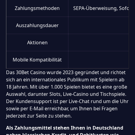
Zahlungsmethoden
SEPA-Überweisung, Sofort/K
Auszahlungsdauer
Aktionen
Mobile Kompatibilität
Das 30Bet Casino wurde 2023 gegründet und richtet
sich an ein internationales Publikum mit Spielern ab
18 Jahren. Mit über 1.000 Spielen bietet es eine große
Auswahl, darunter Slots, Live-Casino und Tischspiele.
Der Kundensupport ist per Live-Chat rund um die Uhr
sowie per E-Mail erreichbar, um Ihnen bei Fragen
jederzeit zur Seite zu stehen.
Als Zahlungsmittel stehen Ihnen in Deutschland