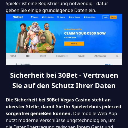
Spieler ist eine Registrierung notwendig - dafür
geben Sie einige grundlegende Daten ein.
Sicherheit bei 30Bet - Vertrauen
Sie auf den Schutz Ihrer Daten
Die Sicherheit bei 30Bet Vegas Casino steht an
oberster Stelle, damit Sie Ihr Spielerlebnis jederzeit
sorgenfrei genießen können.
Die mobile Web-App
nutzt moderne Verschlüsselungstechnologien, um
die Datenübertragung zwischen Ihrem Gerät und