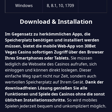
Windows
8, 8.1, 10, 1709
Download & Installation
Im Gegensatz zu herkömmlichen Apps, die
Speicherplatz benötigen und installiert werden
müssen, bietet die mobile Web-App von 30Bet
Vegas Casino sofortigen Zugriff über den Browser
Ihres Smartphones oder Tablets.
Sie müssen
lediglich die Webseite des Casinos aufrufen, sich
einloggen und können direkt loslegen. Dieser
einfache Weg spart nicht nur Zeit, sondern auch
wertvollen Speicherplatz auf Ihrem Gerät.
Dank der
downloadfreien Lösung genießen Sie alle
Funktionen und Spiele des Casinos ohne die sonst
üblichen Installationsschritte.
So wird mobiles
Spielen jederzeit bequem und unkompliziert möglich.