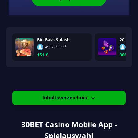
Big Bass Splash
20 Super
45077*****
4786
151 €
386 €
Inhaltsverzeichnis
30BET Casino Mobile App -
Spielauswahl
30BET Casino Mobile App -
30bet apk herunterladen - Mobile App
Spielauswahl