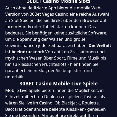
30BET Casino Mobile Slots
Auch ohne dedizierte App bietet die mobile Web-
Version von 30Bet Vegas Casino eine reiche Auswahl
an Slot-Spielen, die Sie direkt über den Browser auf
Ihrem Handy oder Tablet starten können. Das
bedeutet, Sie benötigen keine zusätzliche Software,
um die Spannung der Walzen und große
Gewinnchancen jederzeit parat zu haben.
Die Vielfalt
ist beeindruckend:
Von antiken Zivilisationen und
mythischen Wesen über Sport, Filme und Musik bis
hin zu klassischen Früchteslots - hier finden Sie
garantiert einen Slot, der Sie begeistert und
unterhält.
30BET Casino Mobile Live-Spiele
Mobile Live-Spiele bieten Ihnen die Möglichkeit, in
Echtzeit mit echten Dealern zu spielen - fast so, als
wären Sie live im Casino. Ob Blackjack, Roulette,
Baccarat oder andere beliebte Klassiker - genießen
Sie die besondere Atmosphäre direkt auf Ihrem