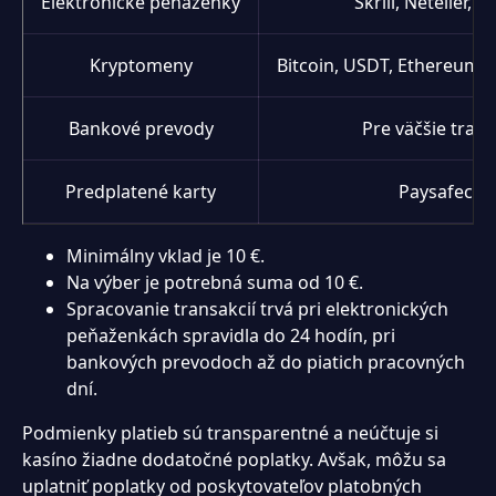
Elektronické peňaženky
Skrill, Neteller, 
Kryptomeny
Bitcoin, USDT, Ethereum, L
Bankové prevody
Pre väčšie trans
Predplatené karty
Paysafecar
Minimálny vklad je 10 €.
Na výber je potrebná suma od 10 €.
Spracovanie transakcií trvá pri elektronických
peňaženkách spravidla do 24 hodín, pri
bankových prevodoch až do piatich pracovných
dní.
Podmienky platieb sú transparentné a neúčtuje si
kasíno žiadne dodatočné poplatky. Avšak, môžu sa
uplatniť poplatky od poskytovateľov platobných