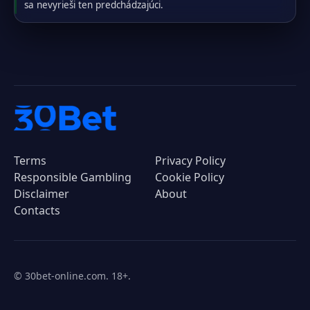
sa nevyrieši ten predchádzajúci.
Terms
Privacy Policy
Responsible Gambling
Cookie Policy
Disclaimer
About
Contacts
© 30bet-online.com. 18+.