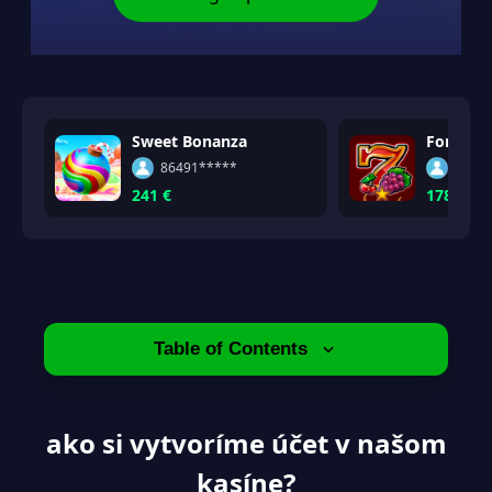
Sweet Bonanza
Fortune 
86491*****
5976
241 €
178 €
Table of Contents
ako si vytvoríme účet v našom kasíne?
ako si vytvoríme účet v našom
Bonusy a promo akcie na 30bet
kasíne?