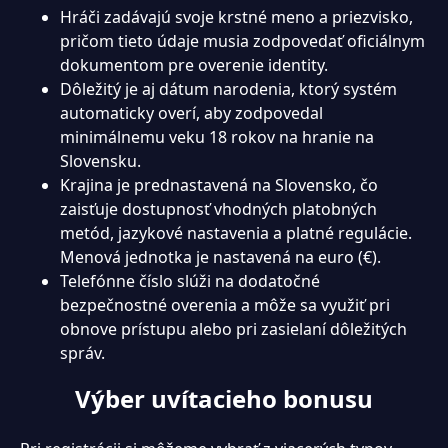
Hráči zadávajú svoje krstné meno a priezvisko,
pričom tieto údaje musia zodpovedať oficiálnym
dokumentom pre overenie identity.
Dôležitý je aj dátum narodenia, ktorý systém
automaticky overí, aby zodpovedal
minimálnemu veku 18 rokov na hranie na
Slovensku.
Krajina je prednastavená na Slovensko, čo
zaisťuje dostupnosť vhodných platobných
metód, jazykové nastavenia a platné regulácie.
Menová jednotka je nastavená na euro (€).
Telefónne číslo slúži na dodatočné
bezpečnostné overenia a môže sa využiť pri
obnove prístupu alebo pri zasielaní dôležitých
správ.
Výber uvítacieho bonusu