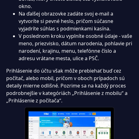
okno.
Na ďalšej obrazovke zadáte svoj e-mail a
vytvoríte si pevné heslo, pričom súčasne
vyjadríte súhlas s podmienkami kasína.
V poslednom kroku vyplníte osobné údaje - vaše
meno, priezvisko, dátum narodenia, pohlavie pri
narodení, krajinu, menu, telefónne číslo a
adresu vrátane mesta, ulice a PSČ.
Prihlásenie do účtu však môže prebiehať buď cez
počítač, alebo mobil, pričom v oboch prípadoch sú
detaily mierne odlišné. Pozrime sa na každý proces
podrobnejšie v kategóriách „Prihlásenie z mobilu“ a
„Prihlásenie z počítača“.