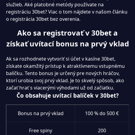
služieb. Aké platobné metódy používate na
registráciu 30bet? Viac o tom nájdete v našom článku
o registrácia 30bet bez overenia.
Ako sa registrovať v 30bet a
získať uvítací bonus na prvý vklad
Ak sa rozhodnete vytvoriť si účet v kasíne 30bet,
získate okamžitý prístup k atraktívnemu vstupnému
balíčku. Tento bonus je určený pre nových hráčov,
ktorí urobia svoj prvý vklad. Je to skvelý spôsob, ako
začať hrať s viacerými výhodami už od začiatku.
Čo obsahuje uvítací balíček v 30bet?
Bonus na prvý vklad
100 % do 500 €
Free spiny
200