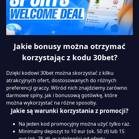
Jakie bonusy można otrzymać
korzystając z kodu 30bet?
Dzięki kodowi 30bet można skorzystać z kilku
atrakcyjnych ofert, dostosowanych do różnych
preferencji graczy. Wśród nich znajdziemy zarówno
darmowe spiny, jak i bonusową gotówkę, które
można wykorzystać na różne sposoby.
Jakie są warunki korzystania z promocji?
Na jeden kod promocyjny można użyć tylko raz.
Minimalny depozyt to 10 eur (ok. 50 zł) lub 15
eur (ok. 75 zł), w zależności od oferty.