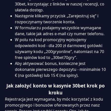
30bet, korzystając z linków w naszej recenzji, co
ułatwia dostęp.
Następnie klikamy przycisk „Zarejestruj się” i
rozpoczynamy tworzenie konta.
W formularzu podajemy wszystkie wymagane
dane, takie jak adres e-mail czy numer telefonu.
W polu na kod promocyjny wpisujemy
odpowiedni kod - dla 200 zł darmowej gotówki
używamy kodu „200gryonline”, natomiast na 70
free spinów kod to „30bet70gry”.
Aby aktywować bonus, konieczne jest
dokonanie pierwszego depozytu - minimalnie 10
€ (na gotówkę) lub 15 € (na spiny).
Jak założyć konto w kasynie 30bet krok po
kroku
Rejestracja jest wymagana, by móc korzystać z kodu
promocyjnego i bonusów oferowanych przez nasz
serwis. Proces jest szybki i prosty. Oto, jak to