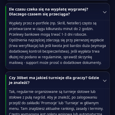
Ile czasu czeka się na wypłatę wygranej?
Dlaczego czasem się przeciąga?
Wypłaty przez e-portfele (np. Skrill, Neteller) często są
przetwarzane w ciągu kilkunastu minut do 2 godzin.
Przelewy bankowe mogą trwać 1-3 dni robocze.
Opóźnienia najczęściej zdarzają się przy pierwszej wypłacie
(trwa weryfikacja) lub jeśli kwota jest bardzo duża (wymaga
dodatkowej kontroli bezpieczeństwa). Jeśli wypłata trwa
dłużej niż podano w regulaminie, sprawdź skrzynkę
mailową - support może prosić o dodatkowe dokumenty.
Czy 30bet ma jakieś turnieje dla graczy? Gdzie
je znaleźć?
Tak, regularnie organizowane są turnieje slotowe lub
stołowe z pulą nagród. Aby je znaleźć, po zalogowaniu
przejdź do zakładki 'Promocje' lub 'Turnieje' w głównym
menu. Tam znajdziesz aktualne rankingi, zasady i terminy.
Często wymagana jest opłata wpisowa lub automatyczna