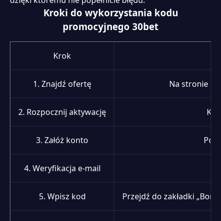
Kroki do wykorzystania kodu
promocyjnego 30bet
Krok
1. Znajdź ofertę
Na stronie GH
2. Rozpocznij aktywację
Kli
3. Załóż konto
Podc
4. Weryfikacja e-mail
5. Wpisz kod
Przejdź do zakładki „Bonus