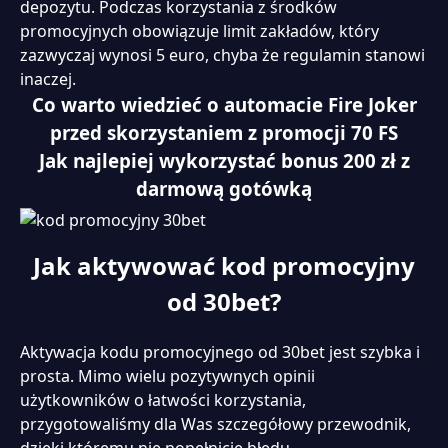
depozytu. Podczas korzystania z środków
promocyjnych obowiązuje limit zakładów, który
zazwyczaj wynosi 5 euro, chyba że regulamin stanowi
inaczej.
Co warto wiedzieć o automacie Fire Joker
przed skorzystaniem z promocji 70 FS
Jak najlepiej wykorzystać bonus 200 zł z
darmową gotówką
Jak aktywować kod promocyjny
od 30bet?
Aktywacja kodu promocyjnego od 30bet jest szybka i
prosta. Mimo wielu pozytywnych opinii
użytkowników o łatwości korzystania,
przygotowaliśmy dla Was szczegółowy przewodnik,
dzięki któremu nie popełnicie błędu.