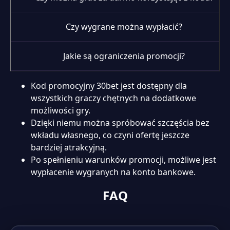
Czy wygrane można wypłacić?
Jakie są ograniczenia promocji?
Kod promocyjny 30bet jest dostępny dla
wszystkich graczy chętnych na dodatkowe
możliwości gry.
Dzięki niemu można spróbować szczęścia bez
wkładu własnego, co czyni ofertę jeszcze
bardziej atrakcyjną.
Po spełnieniu warunków promocji, możliwe jest
wypłacenie wygranych na konto bankowe.
FAQ