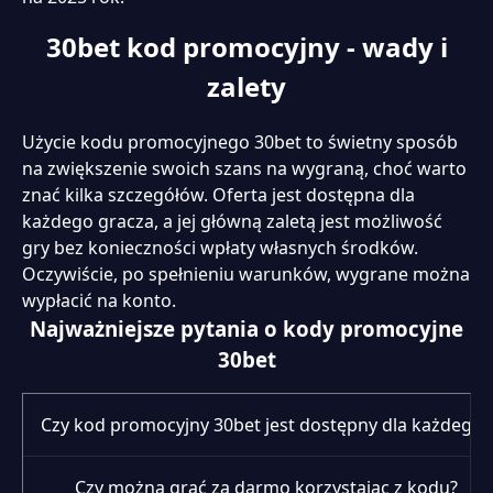
30bet kod promocyjny - wady i
zalety
Użycie kodu promocyjnego 30bet to świetny sposób
na zwiększenie swoich szans na wygraną, choć warto
znać kilka szczegółów. Oferta jest dostępna dla
każdego gracza, a jej główną zaletą jest możliwość
gry bez konieczności wpłaty własnych środków.
Oczywiście, po spełnieniu warunków, wygrane można
wypłacić na konto.
Najważniejsze pytania o kody promocyjne
30bet
Czy kod promocyjny 30bet jest dostępny dla każdego?
Czy można grać za darmo korzystając z kodu?