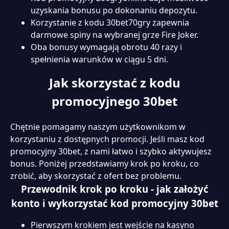
uzyskania bonusu po dokonaniu depozytu.
Korzystanie z kodu 30bet70gry zapewnia
darmowe spiny na wybranej grze Fire Joker.
Oba bonusy wymagają obrotu 40 razy i
spełnienia warunków w ciągu 5 dni.
Jak skorzystać z kodu
promocyjnego 30bet
Chętnie pomagamy naszym użytkownikom w
korzystaniu z dostępnych promocji. Jeśli masz kod
promocyjny 30bet, z nami łatwo i szybko aktywujesz
bonus. Poniżej przedstawiamy krok po kroku, co
zrobić, aby skorzystać z ofert bez problemu.
Przewodnik krok po kroku - jak założyć
konto i wykorzystać kod promocyjny 30bet
Pierwszym krokiem jest wejście na kasyno