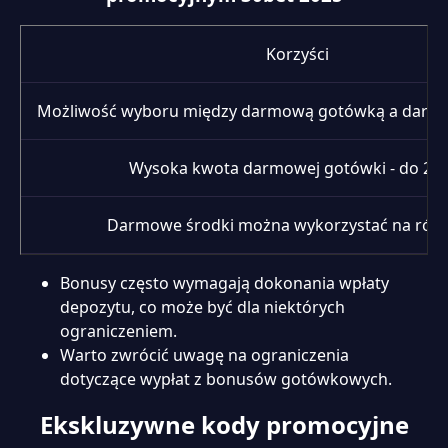
Korzyści
Możliwość wyboru między darmową gotówką a darm
Wysoka kwota darmowej gotówki - do 200
Darmowe środki można wykorzystać na różn
Bonusy często wymagają dokonania wpłaty
depozytu, co może być dla niektórych
ograniczeniem.
Warto zwrócić uwagę na ograniczenia
dotyczące wypłat z bonusów gotówkowych.
Ekskluzywne kody promocyjne