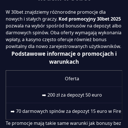
30bet?
W 30bet znajdziemy różnorodne promocje dla
kod promocyjny 30bet 2025 - zalety i
nowych i stałych graczy.
Kod promocyjny 30bet 2025
wady
pozwala na wybór spośród bonusów na depozyt albo
darmowych spinów. Oba oferty wymagają wykonania
Ekskluzywne kody promocyjne 30bet
wpłaty, a kasyno często oferuje również bonus
Jak skorzystać z kodu promocyjnego
powitalny dla nowo zarejestrowanych użytkowników.
30bet
Podstawowe informacje o promocjach i
warunkach
Jakie bonusy można otrzymać
korzystając z kodu 30bet?
Oferta
Jak znaleźć kupony i kody promocyjne
30bet?
➡️ 200 zł za depozyt 50 euro
Podobne kody promocyjne 30bet
➡️ 70 darmowych spinów za depozyt 15 euro w Fire Jo
30bet kod promocyjny - wady i zalety
Te promocje mają takie same warunki jak bonusy bez
FAQ